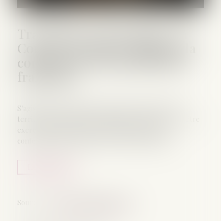
Travail forcé à l’étranger : la
Cour de cassation confirme la
compétence des juridictions
françaises
S’agissant des infractions commises en dehors du
territoire français, la poursuite des délits ne peut être
exercée qu’à la requête du ministère public,
conformément à l’article 113-8 du Code pénal...
Lire la suite
Source :
www.lemag-juridique.com