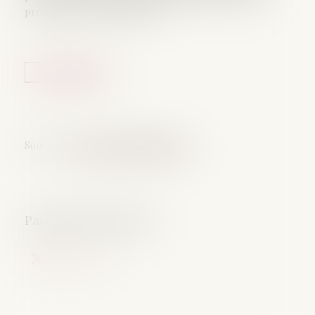
présentée au Conseil d’État...
Lire la suite
Source :
www.lemag-juridique.com