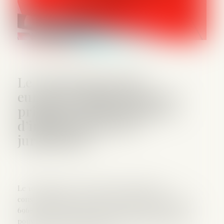
Le rôle du procureur
européen délégué face aux
principes d’impartialité et
d’indépendance des
juridictions
Le 10 juillet 2025, une question prioritaire de
constitutionnalité portant sur les articles 696-114 et
696-118 du Code de procédure pénale, relatifs aux
pouvoirs du procureur européen délégué, avait été