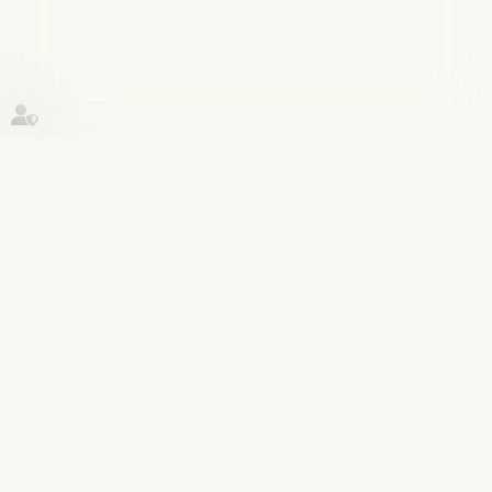
Historique
Procédure pénale
12
sept.