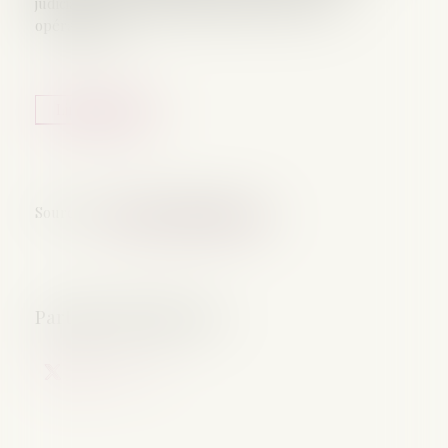
judiciaire, mais aussi administratif, financier et
opérationnel...
Lire la suite
Source :
www.lemag-juridique.com