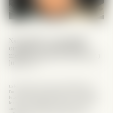
Narcotrafic et criminalité
organisée : retour sur les
mesures phares de la loi du 13
juin 2025
La loi du 13 juin 2025 renforce considérablement
l’arsenal juridique et institutionnel français dans la
lutte contre la criminalité organisée, et en particulier
le narcotrafic. Elle instaure une série de mesures
innovantes et ambitieuses, à la fois sur le plan