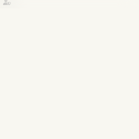
Historique
(NPU) Infraction
28
juil.
Les détenus ne voteront plus par
correspondance aux élections
municipales et législatives
Lire la suite