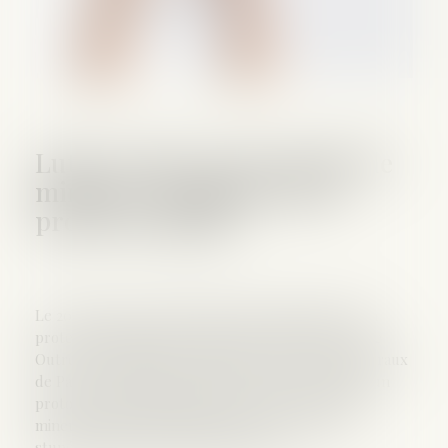
Lutte contre le narcotrafic de
mineurs : signature d’un
protocole inédit
Le 20 juin 2025, les directions interrégionales de la
protection judiciaire de la jeunesse d’Île-de-France
Outre-mer et Sud-Est ainsi que les parquets généraux
de Paris, Versailles et Aix-en-Provence, ont signé un
protocole d’accord inédit concernant le suivi des
mineurs franciliens impliqués dans le trafic de
stupéfiants dans le sud de la France...