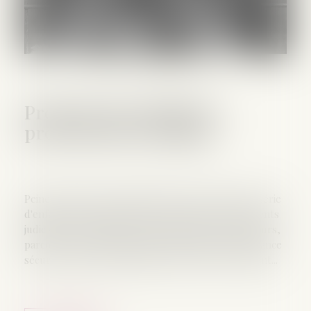
Projet de loi relatif à la
protection des enfants
Peine de prison à perpétuité pour les violeurs en série
d'enfants, renforcement du contrôle des antécédents
judiciaires des adultes intervenant auprès de mineurs,
parcours des enfants confiés à l'aide sociale à l'enfance
sécurisé, nouvelle ordonnance de sûreté de l'enfant...