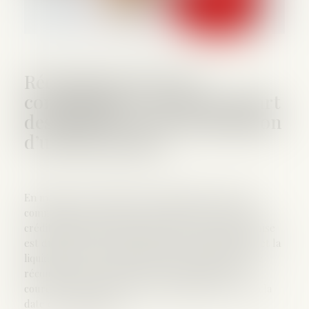
Récompense due à la
communauté : point de départ
des intérêts en cas d’aliénation
d’un bien propre
En matière de régime de communauté, lorsque la
communauté a contribué au remboursement d’un
crédit ayant financé un bien propre, une récompense
est due. Si ce bien a été aliéné entre la dissolution et la
liquidation de la communauté, les intérêts de cette
récompense, évaluée selon le profit subsistant,
courent à compter du jour de l’aliénation, et non à la
date de la liquidation...