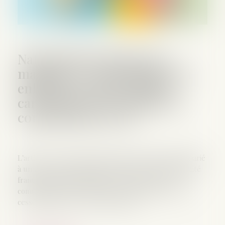
Nationalité française par
mariage : la conception d’un
enfant hors union suffit à
caractériser la cessation de
communauté de vie
L’article 21-2 du Code civil prévoit que l’étranger marié
à un ressortissant français peut acquérir la nationalité
française par déclaration, sous réserve que la
communauté de vie affective et matérielle n’ait pas
cessé à la date de cette déclaration...