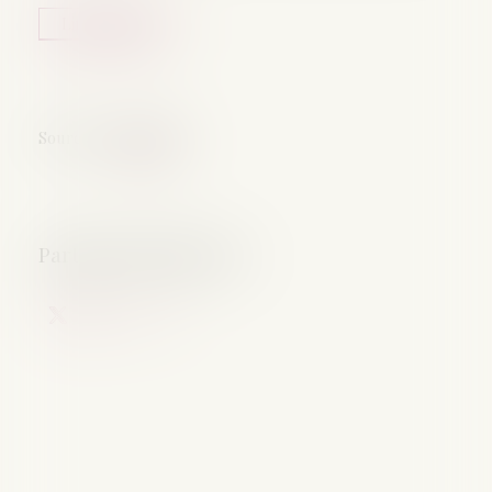
Lire la suite
Source :
www.caf.fr