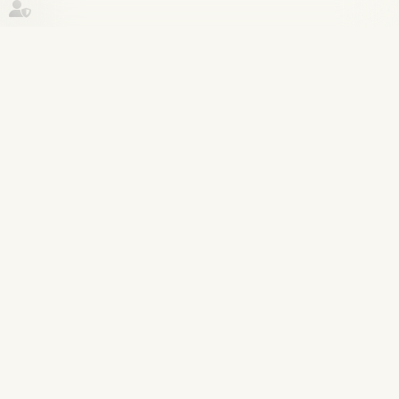
Historique
Procédure pénale
05
juin
Procès-verbal électronique : pas
d’attestation de conformité exigée
Lire la suite