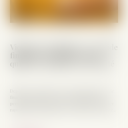
Violences conjugales : une aide
financière d’urgence pour
quitter le domicile en sécurité
Depuis le 1er décembre 2023, la Caf propose une aide
financière d’urgence (AVVC) pour permettre aux
personnes victimes de violences conjugales de quitter
rapidement leur domicile et de se mettre en sécurité...