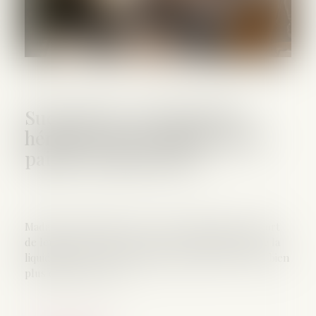
Succession : pourquoi les
héritiers d'un compte-titres
paient-ils plus cher ?
Madame et Monsieur X n'en revenaient pas. À la mort
de leur mère, ils découvrent avec stupéfaction que la
liquidation de son portefeuille d'actions leur coûte bien
plus cher que prévu...