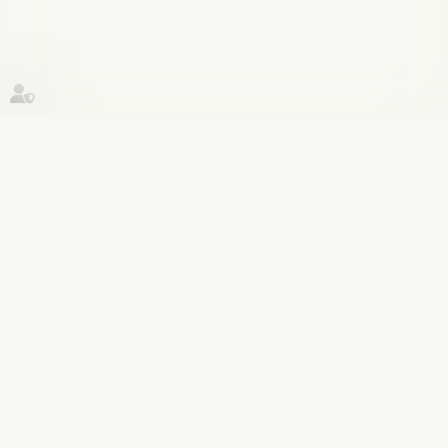
Historique
Procédure pénale
12
sept.
Exécution en France d’une