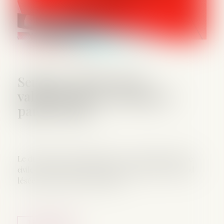
Seule la victime peut
valablement se constituer
partie civile !
Le droit de porter plainte et de se constituer partie
civile est réservé à la seule personne qui se prétend
lésée par un crime ou un délit...
Lire la suite