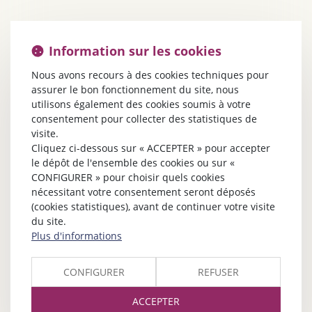
Information sur les cookies
Nous avons recours à des cookies techniques pour
assurer le bon fonctionnement du site, nous
utilisons également des cookies soumis à votre
consentement pour collecter des statistiques de
visite.
Cliquez ci-dessous sur « ACCEPTER » pour accepter
le dépôt de l'ensemble des cookies ou sur «
CONFIGURER » pour choisir quels cookies
nécessitant votre consentement seront déposés
(cookies statistiques), avant de continuer votre visite
du site.
Plus d'informations
CONFIGURER
REFUSER
ACCEPTER