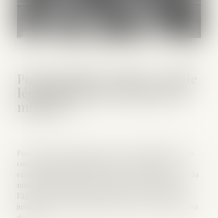
Pornographie en ligne : quelle
législation pour protéger les
mineurs ?
Pour protéger les mineurs, les sites qui diffusent des
contenus pornographiques doivent répondre à
certaines obligations. En France, la loi de régulation du
numérique du 21 mai 2024 impose la vérification de
l'âge. Dans une décision du 16 juin 2026, la Cour de
justice de l'UE vient de préciser le cadre de vérification
de l'âge...