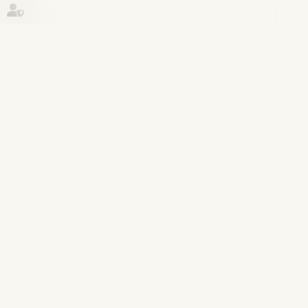
Historique
(NPU) Infraction
15
juil.
Prise illégale d’intérêts : dernières
précisions sur le point du départ du
délai de la prescription
Lire la suite