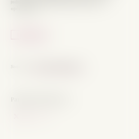
judiciaire, mais aussi administratif, financier et
opérationnel...
Lire la suite
Source :
www.lemag-juridique.com