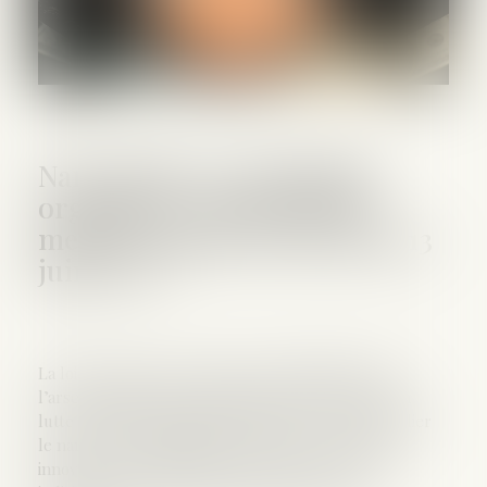
Narcotrafic et criminalité
organisée : retour sur les
mesures phares de la loi du 13
juin 2025
La loi du 13 juin 2025 renforce considérablement
l’arsenal juridique et institutionnel français dans la
lutte contre la criminalité organisée, et en particulier
le narcotrafic. Elle instaure une série de mesures
innovantes et ambitieuses, à la fois sur le plan