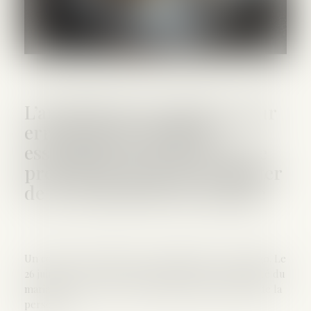
L’annulation du mariage pour
erreur sur les qualités
essentielles de son épouse se
prescrit en cinq ans à compter
de la célébration du mariage
Un couple s’est marié le 23 septembre 2017 au Togo. Le
26 juin 2023, l’époux a assigné son épouse en nullité du
mariage pour erreur sur les qualités essentielles de la
personne...