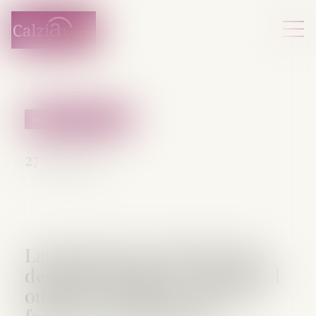
Droit pénal des affaires
27/05/2026
Lancement de la plateforme
des IBAN suspects : un nouvel
outil-clé de lutte contre la