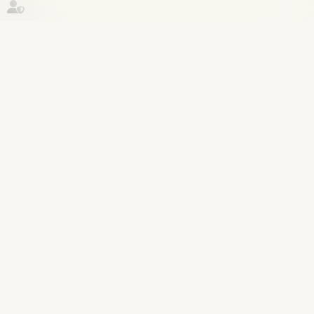
Historique
Infraction
27
mai
La reconnaissance du préjudice
psychique des victimes de viols
comme dommage corporel
Lire la suite