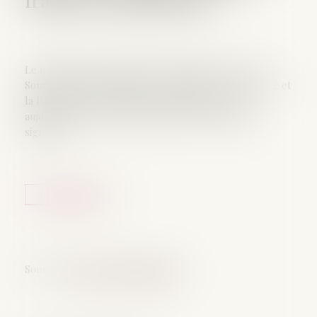
fraude aux paiements
Le ministère de l'Économie, des Finances et de la
Souveraineté industrielle, énergétique et numérique et
la Banque de France annoncent le lancement
aujourd'hui 7 mai du fichier national des comptes
signalés...
Lire la suite
Source :
presse.economie.gouv.fr