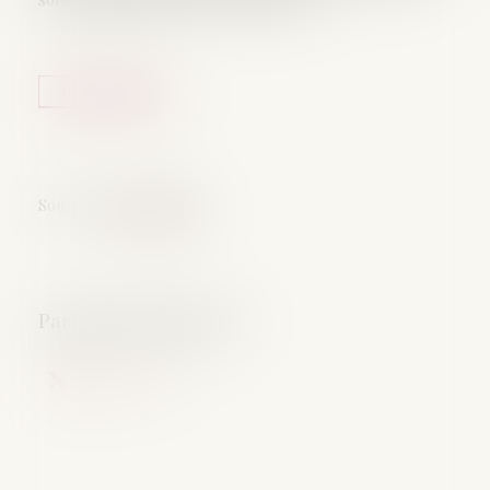
Lire la suite
Source :
www.weka.fr