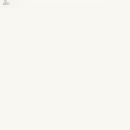
Historique
Droit de la famille, des personnes et
17
de leur patrimoine
juin
Solidarité fiscale entre ex-conjoints :
une réforme appliquée avec rigueur,
rapidité et humanité
Lire la suite