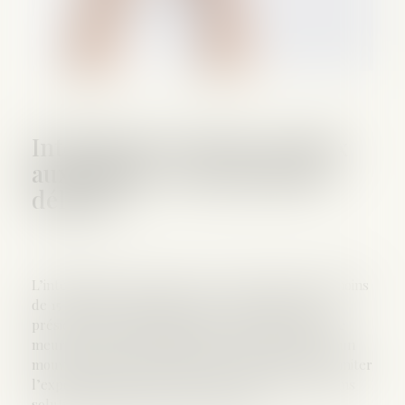
Interdire les réseaux sociaux
aux enfants : une promesse
délicate
L’interdiction en France des réseaux sociaux aux moins
de 15 ans d’ici « quelques mois », annoncée par le
président Emmanuel Macron mardi 10 juin après le
meurtre d’une surveillante par un collégien, suit un
mouvement lancé par l’Australie pour tenter de limiter
l’exposition des plus jeunes à certaines dérives, sans
solution technique évidente jusqu’ici...