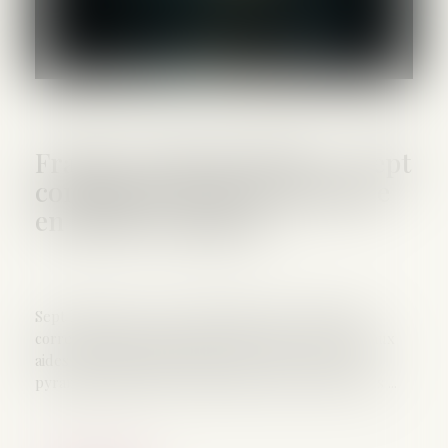
Fraude à MaPrimeRénov' : sept
condamnés pour escroquerie
en bande organisée
Sept hommes ont été condamnés par le tribunal
correctionnel de Paris dans une affaire de fraude aux
aides du dispositif MaPrimeRénov'. Via un système
pyramidal, la justice a estimé qu'ils s'étaient rendus ...