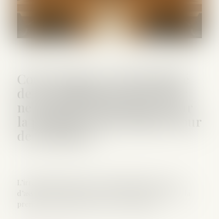
Cour d’assises : l’irrégularité
de la composition de la Cour
ne saurait être invoquée pour
la première fois devant la Cour
de cassation !
L’irrégularité affectant la composition de la Cour
d’assises des mineurs ne peut être invoquée pour la
première fois devant la Cour de cassation...