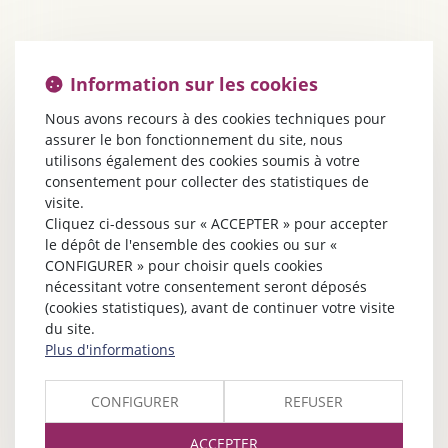
Information sur les cookies
Nous avons recours à des cookies techniques pour
assurer le bon fonctionnement du site, nous
utilisons également des cookies soumis à votre
consentement pour collecter des statistiques de
visite.
Cliquez ci-dessous sur « ACCEPTER » pour accepter
le dépôt de l'ensemble des cookies ou sur «
CONFIGURER » pour choisir quels cookies
nécessitant votre consentement seront déposés
(cookies statistiques), avant de continuer votre visite
du site.
Plus d'informations
CONFIGURER
REFUSER
ACCEPTER