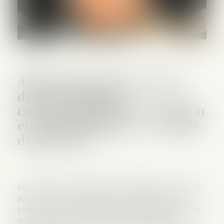
Affaire Ghosn-Dati : renvoi
devant le tribunal
correctionnel pour corruption
et trafic d’influence - Le Club
des Juristes
La ministre de la Culture Mme Rachida Dati et l’ancien
patron de Renault-Nissan M. Carlos Ghosn ont été
renvoyés devant le tribunal correctionnel notamment
des chefs de corruption et de trafic d’influence