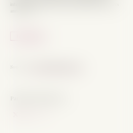
internationaux pour des faits remontant au début des
années 2010...
Lire la suite
Source :
www.leclubdesjuristes.com