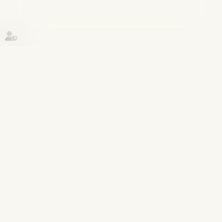
Historique
Patrimoine et succession
19
sept.
Opposition entre héritiers sur les
obsèques : le juge privilégie la