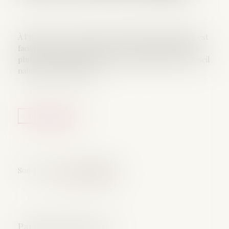
À l'heure où la recherche des origines de naissance est
facilitée par les réseaux sociaux et par la pratique de
plus en plus répandue des tests génétiques, le Conseil
national de l'adoption et ...
Lire la suite
Source :
www.vie-publique.fr