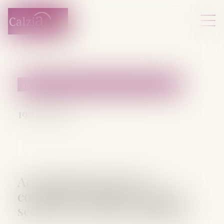
Droit de la famille, des personnes et de leur patrimoine
19/05/2026
Accouchement sous X :
comment concilier droit au
secret et accès aux origines ?