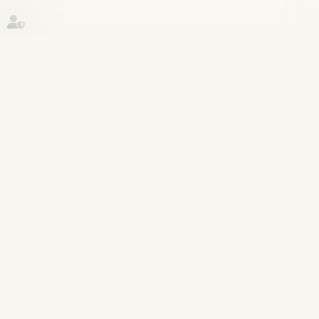
Historique
Filiation
03
juin
Recherche de paternité
internationale : cassation de l’arrêt
appliquant la loi de Floride