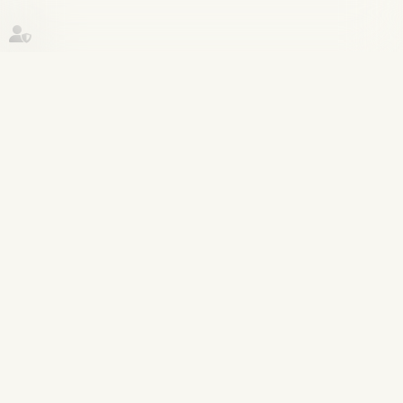
Historique
Procédure pénale
30
mai
Notification du droit de se taire : pas
d’obligation de renouvellement en
cas de renvoi