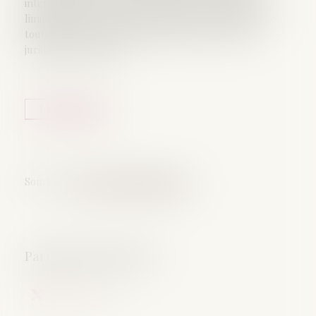
international, et absence de fraude. La fraude ne se
limite pas à la seule fraude à la loi, mais peut inclure
toute manœuvre destinée à induire en erreur la
juridiction étrangère...
Lire la suite
Source :
www.lemag-juridique.com