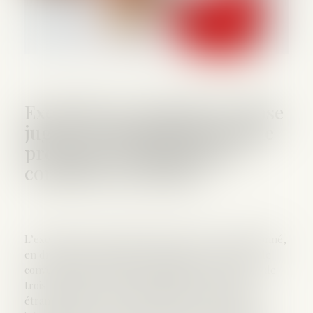
Exequatur et autorité de chose
jugée : la dissimulation d’une
prestation compensatoire
constitue une fraude
L’exequatur d’une décision étrangère est subordonné,
en droit international privé français (en l'absence de
convention ou règlement applicable), à la réunion de
trois conditions : compétence indirecte du juge
étranger, absence de contrariété à l’ordre public