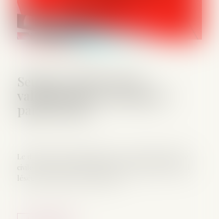
Seule la victime peut
valablement se constituer
partie civile !
Le droit de porter plainte et de se constituer partie
civile est réservé à la seule personne qui se prétend
lésée par un crime ou un délit...