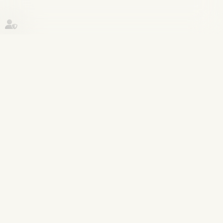
Historique
Procédure pénale
19
sept.
La régularité de la mise en examen
affecte la régularité du titre de
détention